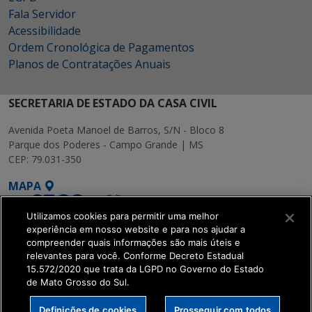
Fala Servidor
Acessibilidade
Ordem Cronológica de Pagamentos
Planos de Contratações Anuais
SECRETARIA DE ESTADO DA CASA CIVIL
Avenida Poeta Manoel de Barros, S/N - Bloco 8
Parque dos Poderes - Campo Grande | MS
CEP: 79.031-350
MAPA
Utilizamos cookies para permitir uma melhor
experiência em nosso website e para nos ajudar a
compreender quais informações são mais úteis e
relevantes para você. Conforme Decreto Estadual
15.572/2020 que trata da LGPD no Governo do Estado
SETDIG | Secretaria-
de Mato Grosso do Sul.
Executiva de
Transformação Digital
Definições de cookies
Prosseguir com todos