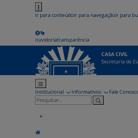
ir para conteúdo
ir para navegação
ir para b
ouvidoria
transparência
CASA CIVIL
Secretaria de Es
Institucional
Informativos
Fale Conosc
Pesquisar
por: