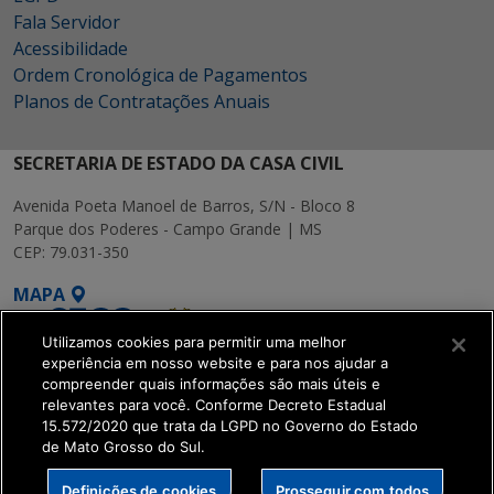
Fala Servidor
Acessibilidade
Ordem Cronológica de Pagamentos
Planos de Contratações Anuais
SECRETARIA DE ESTADO DA CASA CIVIL
Avenida Poeta Manoel de Barros, S/N - Bloco 8
Parque dos Poderes - Campo Grande | MS
CEP: 79.031-350
MAPA
Utilizamos cookies para permitir uma melhor
experiência em nosso website e para nos ajudar a
compreender quais informações são mais úteis e
relevantes para você. Conforme Decreto Estadual
15.572/2020 que trata da LGPD no Governo do Estado
SETDIG | Secretaria-
de Mato Grosso do Sul.
Executiva de
Transformação Digital
Definições de cookies
Prosseguir com todos