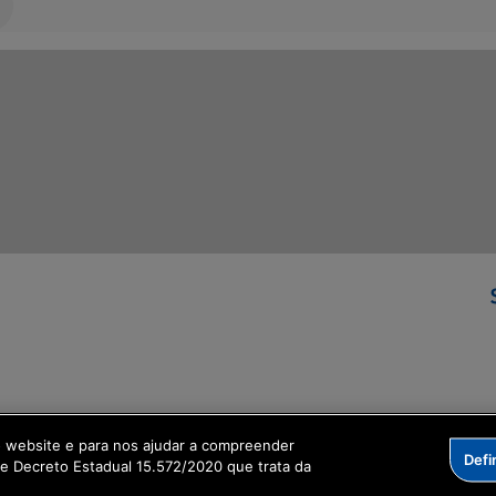
ormação Digital
o website e para nos ajudar a compreender
Defi
me Decreto Estadual 15.572/2020 que trata da