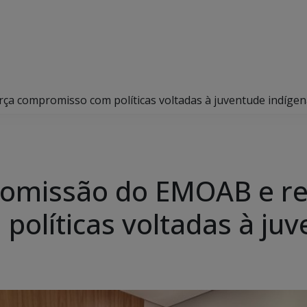
rça compromisso com políticas voltadas à juventude indíge
 comissão do EMOAB e r
olíticas voltadas à juv