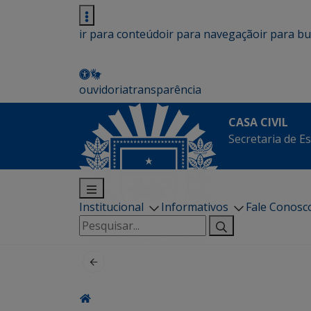
ir para conteúdo
ir para navegação
ir para b
ouvidoria
transparência
CASA CIVIL
Secretaria de Es
Institucional
Informativos
Fale Conosc
Pesquisar
por: