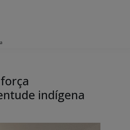
na
eforça
entude indígena