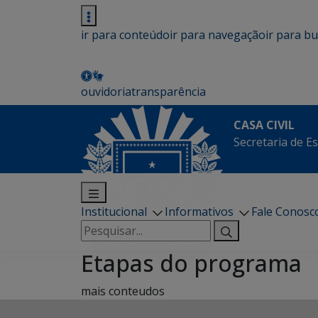
ir para conteúdo
ir para navegação
ir para b
ouvidoria
transparência
CASA CIVIL
Secretaria de Es
Institucional
Informativos
Fale Conosc
Pesquisar
por:
Etapas do programa
mais conteudos