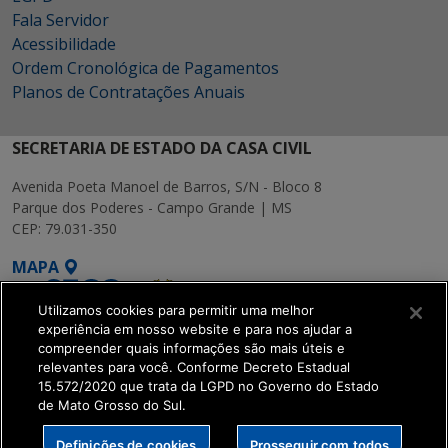
Fala Servidor
Acessibilidade
Ordem Cronológica de Pagamentos
Planos de Contratações Anuais
SECRETARIA DE ESTADO DA CASA CIVIL
Avenida Poeta Manoel de Barros, S/N - Bloco 8
Parque dos Poderes - Campo Grande | MS
CEP: 79.031-350
MAPA
Utilizamos cookies para permitir uma melhor
experiência em nosso website e para nos ajudar a
compreender quais informações são mais úteis e
relevantes para você. Conforme Decreto Estadual
15.572/2020 que trata da LGPD no Governo do Estado
SETDIG | Secretaria-
de Mato Grosso do Sul.
Executiva de
Transformação Digital
Definições de cookies
Prosseguir com todos