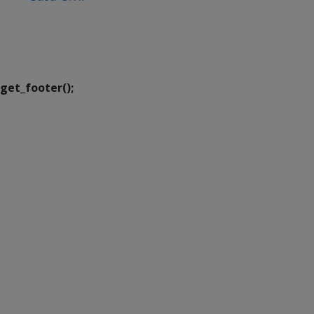
SETDIG | Secretaria-
Executiva de
Transformação Digital
get_footer();