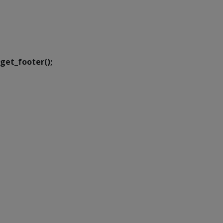
SETDIG | Secretaria-
Executiva de
Transformação Digital
get_footer();