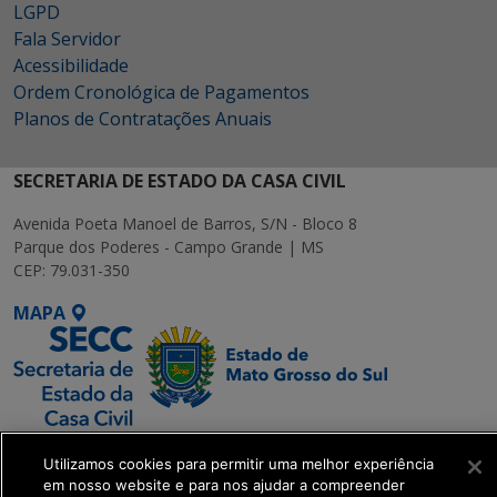
LGPD
Fala Servidor
Acessibilidade
Ordem Cronológica de Pagamentos
Planos de Contratações Anuais
SECRETARIA DE ESTADO DA CASA CIVIL
Avenida Poeta Manoel de Barros, S/N - Bloco 8
Parque dos Poderes - Campo Grande | MS
CEP: 79.031-350
MAPA
SETDIG | Secretaria-
Utilizamos cookies para permitir uma melhor experiência
Executiva de
em nosso website e para nos ajudar a compreender