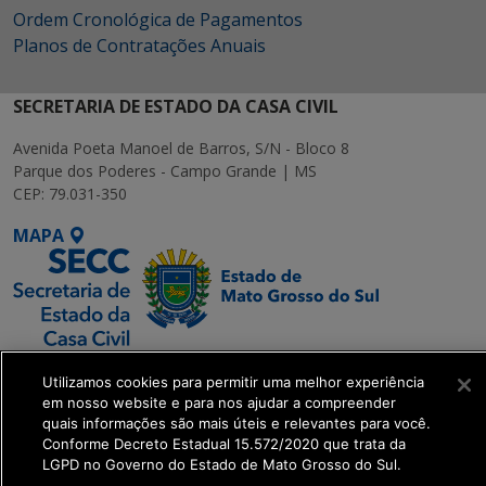
Ordem Cronológica de Pagamentos
Planos de Contratações Anuais
SECRETARIA DE ESTADO DA CASA CIVIL
Avenida Poeta Manoel de Barros, S/N - Bloco 8
Parque dos Poderes - Campo Grande | MS
CEP: 79.031-350
MAPA
SETDIG | Secretaria-
Utilizamos cookies para permitir uma melhor experiência
Executiva de
em nosso website e para nos ajudar a compreender
Transformação Digital
quais informações são mais úteis e relevantes para você.
Conforme Decreto Estadual 15.572/2020 que trata da
LGPD no Governo do Estado de Mato Grosso do Sul.
get_footer();