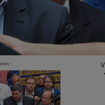
V
antes •