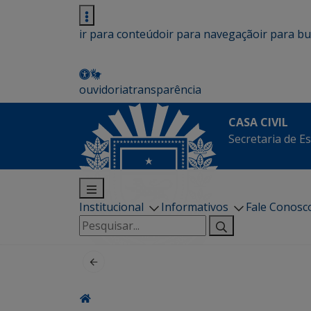
ir para conteúdo
ir para navegação
ir para b
ouvidoria
transparência
CASA CIVIL
Secretaria de Es
Institucional
Informativos
Fale Conosc
Pesquisar
por: