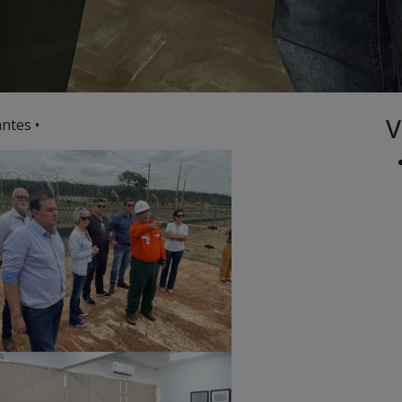
V
ntes •