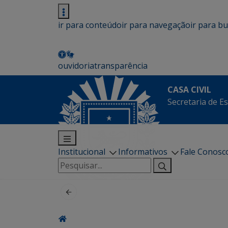
ir para conteúdo
ir para navegação
ir para b
ouvidoria
transparência
CASA CIVIL
Secretaria de Es
Institucional
Informativos
Fale Conosc
Pesquisar
por: