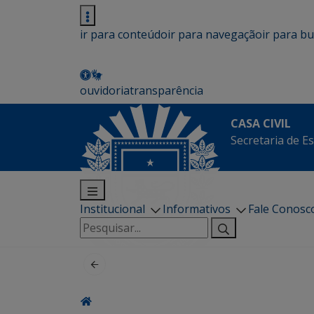
ir para conteúdo
ir para navegação
ir para b
ouvidoria
transparência
CASA CIVIL
Secretaria de Es
Institucional
Informativos
Fale Conosc
Pesquisar
por: