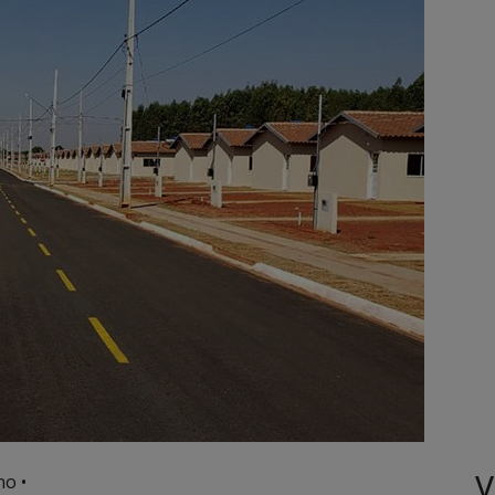
V
no •