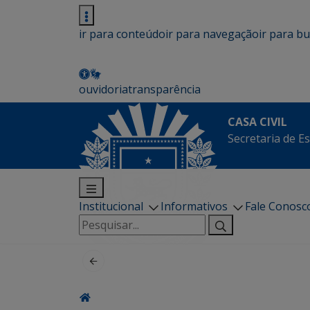
ir para conteúdo
ir para navegação
ir para b
ouvidoria
transparência
CASA CIVIL
Secretaria de Es
Institucional
Informativos
Fale Conosc
Pesquisar
por: