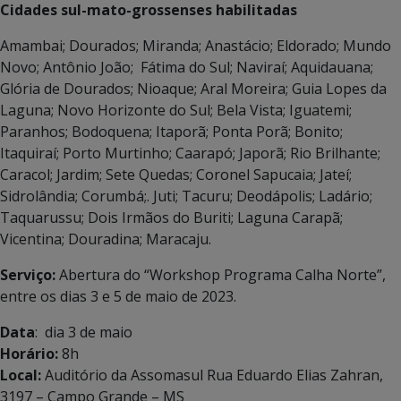
Cidades sul-mato-grossenses habilitadas
Amambai; Dourados; Miranda; Anastácio; Eldorado; Mundo
Novo; Antônio João; Fátima do Sul; Naviraí; Aquidauana;
Glória de Dourados; Nioaque; Aral Moreira; Guia Lopes da
Laguna; Novo Horizonte do Sul; Bela Vista; Iguatemi;
Paranhos; Bodoquena; Itaporã; Ponta Porã; Bonito;
Itaquiraí; Porto Murtinho; Caarapó; Japorã; Rio Brilhante;
Caracol; Jardim; Sete Quedas; Coronel Sapucaia; Jateí;
Sidrolândia; Corumbá;. Juti; Tacuru; Deodápolis; Ladário;
Taquarussu; Dois Irmãos do Buriti; Laguna Carapã;
Vicentina; Douradina; Maracaju.
Serviço:
Abertura do “Workshop Programa Calha Norte”,
entre os dias 3 e 5 de maio de 2023.
Data
: dia 3 de maio
Horário:
8h
Local:
Auditório da Assomasul Rua Eduardo Elias Zahran,
3197 – Campo Grande – MS