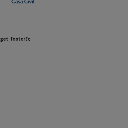
SETDIG | Secretaria-
Executiva de
Transformação Digital
get_footer();