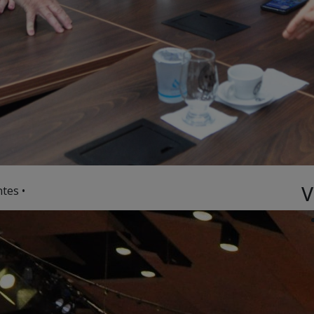
V
tes •