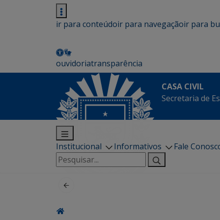
ir para conteúdo
ir para navegação
ir para b
ouvidoria
transparência
CASA CIVIL
Secretaria de Es
Institucional
Informativos
Fale Conosc
Pesquisar
por: