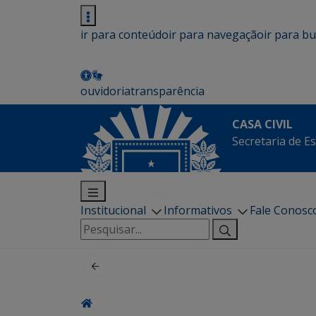
ir para conteúdo
ir para navegação
ir para b
ouvidoria
transparência
CASA CIVIL
Secretaria de Es
Institucional
Informativos
Fale Conosc
Pesquisar
por: