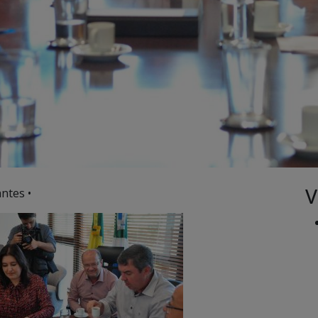
V
ntes •